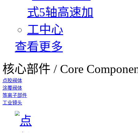
查看更多
核心部件
/
Core Componen
点胶阀体
涂覆阀体
等离子部件
⼯业镜头