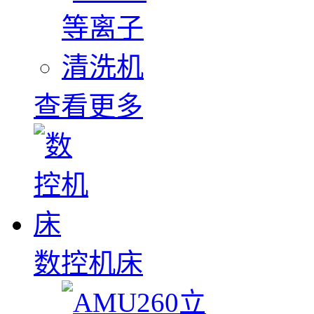
查看更多
数控机床